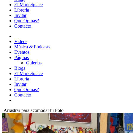
El Marketplace
Librería
Invitar
Qué Opinas?
Contacto
Videos
Música & Podcasts
Eventos
Páginas
Galerías
Blogs
El Marketplace
Librería
Invitar
Qué Opinas?
Contacto
Arrastrar para acomodar tu Foto