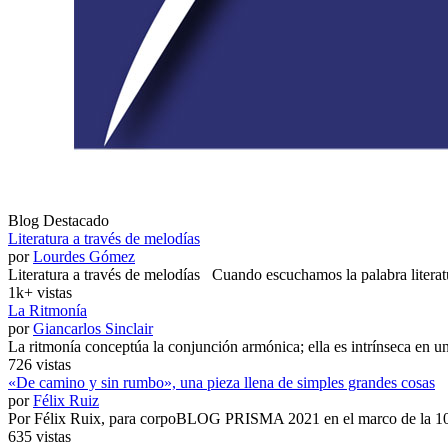
Blog Destacado
Literatura a través de melodías
por
Lourdes Gómez
Literatura a través de melodías Cuando escuchamos la palabra literatu
1k+ vistas
La Ritmonía
por
Giancarlos Sinclair
La ritmonía conceptúa la conjunción armónica; ella es intrínseca en un 
726 vistas
«De camino y sin rumbo», una pieza llena de simples grandes cosas
por
Félix Ruiz
Por Félix Ruix, para corpoBLOG PRISMA 2021 en el marco de la 10.
635 vistas