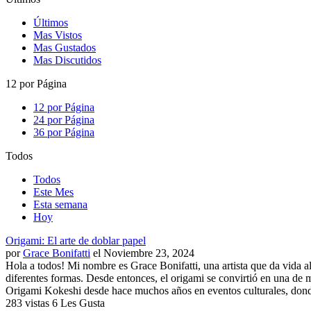
Últimos
Mas Vistos
Mas Gustados
Mas Discutidos
12 por Página
12 por Página
24 por Página
36 por Página
Todos
Todos
Este Mes
Esta semana
Hoy
Origami: El arte de doblar papel
por
Grace Bonifatti
el Noviembre 23, 2024
Hola a todos! Mi nombre es Grace Bonifatti, una artista que da vida a
diferentes formas. Desde entonces, el origami se convirtió en una d
Origami Kokeshi desde hace muchos años en eventos culturales, donde 
283 vistas
6 Les Gusta