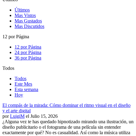
Últimos
Mas Vistos
Mas Gustados
Mas Discutidos
12 por Página
12 por Página
24 por Página
36 por Página
Todos
Todos
Este Mes
Esta semana
Hoy
El compás de la mirada: Cómo dominar el ritmo visual en el diseño
y el arte digital
por
LuigiM
el Julio 15, 2026
¿Alguna vez te has quedado hipnotizado mirando una ilustración, un
diseño publicitario o el fotograma de una película sin entender
exactamente por qué? No es casualidad. Así como la música utiliza