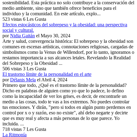
sostenibilidad. Esta práctica no solo contribuye a la conservación del
medio ambiente, sino que también ofrece beneficios para el
individuo y la comunidad. En este artículo, explo...
523 vistas
6 Les Gusta
Efectos estocásticos del sobrepeso y la obesidad: una perspectiva
social y cultural.
por
Nidia Gaitán
el Mayo 30, 2024
Arte y salud, convergencia histórica: El sobrepeso y la obesidad son
comunes en escenas artísticas, connotaciones religiosas, cargadas de
simbolismos como la Venus de Willendorf, por lo tanto, ignoramos o
restamos importancia a sus alcances letales. Revelando la Realidad
del Sobrepeso y la Obesidad ...
506 vistas
3 Les Gusta
El trastorno límite de la personalidad en el arte
por
Délanis Mela
el Abril 4, 2024
Primero que todo, ¿Qué es el trastorno límite de la personalidad?
Dicho en palabras de alguien como yo que lo padece, lo defino
como la incapacidad de ver los grises, es decir, de encontrarle un
medio a las cosas, todo te vas a los extremos. No puedes controlar
tus emociones. Y dirán, "pero si todos en algún punto perdemos en
control por x o y razón, eso no existe", ahí debo negarte y decirte
que es muy real y afecta a más personas de lo que parece. Yo
incluida. ...
718 vistas
7 Les Gusta
La Ritmonía