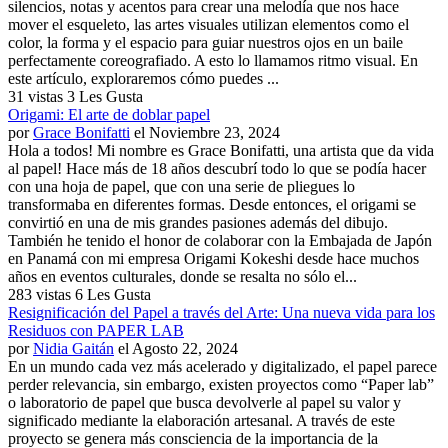
silencios, notas y acentos para crear una melodía que nos hace
mover el esqueleto, las artes visuales utilizan elementos como el
color, la forma y el espacio para guiar nuestros ojos en un baile
perfectamente coreografiado. A esto lo llamamos ritmo visual. En
este artículo, exploraremos cómo puedes ...
31 vistas
3 Les Gusta
Origami: El arte de doblar papel
por
Grace Bonifatti
el Noviembre 23, 2024
Hola a todos! Mi nombre es Grace Bonifatti, una artista que da vida
al papel! Hace más de 18 años descubrí todo lo que se podía hacer
con una hoja de papel, que con una serie de pliegues lo
transformaba en diferentes formas. Desde entonces, el origami se
convirtió en una de mis grandes pasiones además del dibujo.
También he tenido el honor de colaborar con la Embajada de Japón
en Panamá con mi empresa Origami Kokeshi desde hace muchos
años en eventos culturales, donde se resalta no sólo el...
283 vistas
6 Les Gusta
Resignificación del Papel a través del Arte: Una nueva vida para los
Residuos con PAPER LAB
por
Nidia Gaitán
el Agosto 22, 2024
En un mundo cada vez más acelerado y digitalizado, el papel parece
perder relevancia, sin embargo, existen proyectos como “Paper lab”
o laboratorio de papel que busca devolverle al papel su valor y
significado mediante la elaboración artesanal. A través de este
proyecto se genera más consciencia de la importancia de la