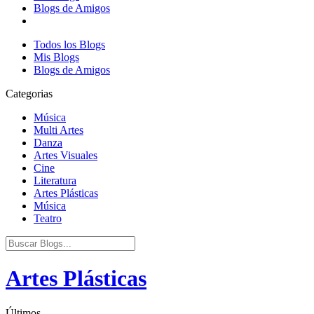
Blogs de Amigos
Todos los Blogs
Mis Blogs
Blogs de Amigos
Categorias
Música
Multi Artes
Danza
Artes Visuales
Cine
Literatura
Artes Plásticas
Música
Teatro
Artes Plásticas
Últimos