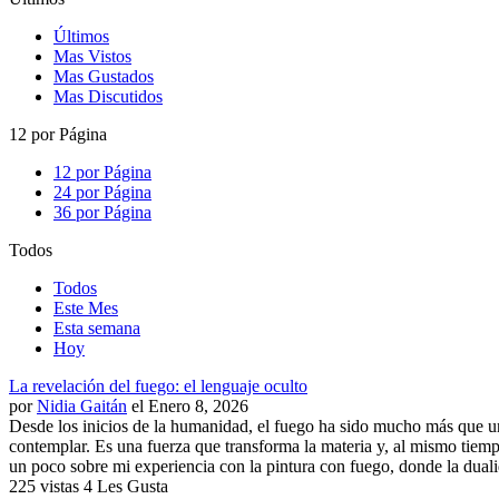
Últimos
Mas Vistos
Mas Gustados
Mas Discutidos
12 por Página
12 por Página
24 por Página
36 por Página
Todos
Todos
Este Mes
Esta semana
Hoy
La revelación del fuego: el lenguaje oculto
por
Nidia Gaitán
el Enero 8, 2026
Desde los inicios de la humanidad, el fuego ha sido mucho más que un
contemplar. Es una fuerza que transforma la materia y, al mismo tiemp
un poco sobre mi experiencia con la pintura con fuego, donde la duali
225 vistas
4 Les Gusta