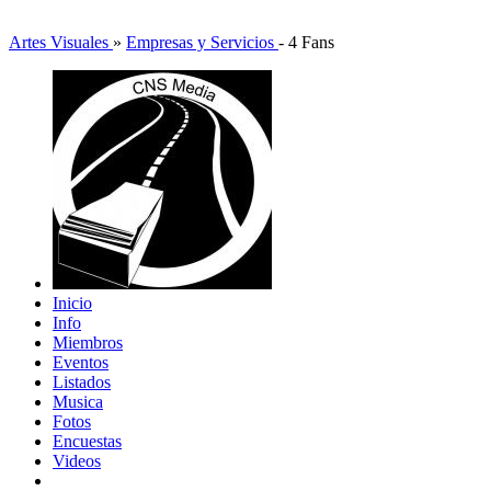
Artes Visuales
»
Empresas y Servicios
-
4 Fans
Inicio
Info
Miembros
Eventos
Listados
Musica
Fotos
Encuestas
Videos