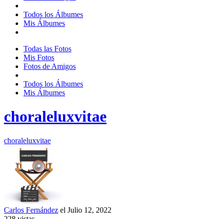
Todos los Álbumes
Mis Álbumes
Todas las Fotos
Mis Fotos
Fotos de Amigos
Todos los Álbumes
Mis Álbumes
choraleluxvitae
choraleluxvitae
Carlos Fernández
el Julio 12, 2022
228
vistas