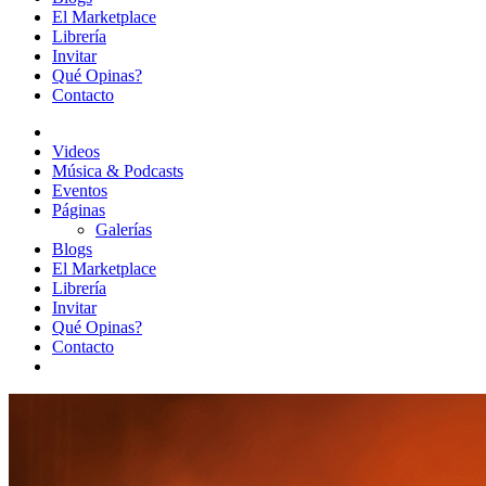
El Marketplace
Librería
Invitar
Qué Opinas?
Contacto
Videos
Música & Podcasts
Eventos
Páginas
Galerías
Blogs
El Marketplace
Librería
Invitar
Qué Opinas?
Contacto