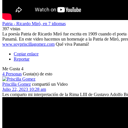
Patria - Ricardo Miró, en 7 idiomas
397 vistas
La poesía Patria de Ricardo Miró fue escrita en 1909 cuando el poeta 
Panamá. En este video hacemos un homenaje a la Patria de Miró, prese
www.soypriscillagomez.com
Qué viva Panamá!
Copiar enlace
Reportar
Me Gusta
4
4 Personas
Gusta(n) de esto
Priscilla Gomez
compartió un Video
Julio 22, 2023 10:28 am
Les comparto mi interpretación de la Rima LIII de Gustavo Adolfo Bé