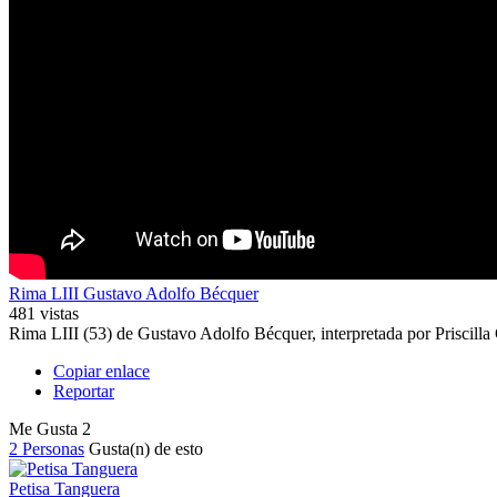
Rima LIII Gustavo Adolfo Bécquer
481 vistas
Rima LIII (53) de Gustavo Adolfo Bécquer, interpretada por Priscill
Copiar enlace
Reportar
Me Gusta
2
2 Personas
Gusta(n) de esto
Petisa Tanguera