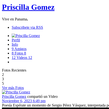
Priscilla Gomez
Vive en Panama
.
Subscribete via RSS
Perfil
Info
9
Amigos
8
Fotos
8
12
Videos
12
Fotos Recientes
2
3
5
Ver más Fotos
Priscilla Gomez
compartió un Video
Noviembre 6, 2023 6:49 pm
Poesía Espérate un momento de Sergio Pérez Vásquez, interpretada p