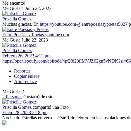
Me encantó!
Me Gusta
1
Julio 22, 2023
Priscilla Gomez
Muchas gracias. En
https://youtube.com/@entrepoesiasypoetas5327
p
Entre Poesías y Poetas
youtube.com
Me Gusta
Julio 22, 2023
Priscilla Gomez
Febrero 26, 2023 4:12 pm
https://open.spotify.com/episode/4pQ3i23iIMVJZ02gn5vNDK?s
Reportar
Copiar enlace
Abrir enlace
Me Gusta
2
2 Personas
Gusta(n) de esto
Priscilla Gomez
compartió una Foto
Enero 28, 2023 2:18 pm
Noche de Estrellas en verso. . Este 1 de febrero en las instalaciones 