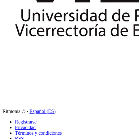
Ritmonia © ·
Español (ES)
Registrarse
Privacidad
Términos y condiciones
RSS