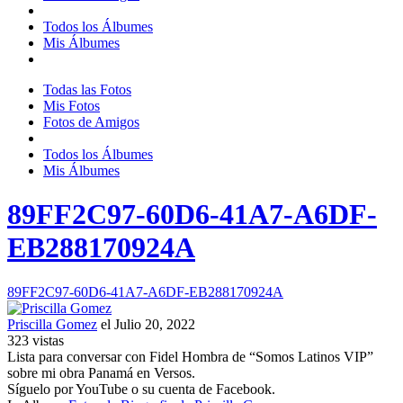
Todos los Álbumes
Mis Álbumes
Todas las Fotos
Mis Fotos
Fotos de Amigos
Todos los Álbumes
Mis Álbumes
89FF2C97-60D6-41A7-A6DF-
EB288170924A
89FF2C97-60D6-41A7-A6DF-EB288170924A
Priscilla Gomez
el Julio 20, 2022
323
vistas
Lista para conversar con Fidel Hombra de “Somos Latinos VIP”
sobre mi obra Panamá en Versos.
Síguelo por YouTube o su cuenta de Facebook.