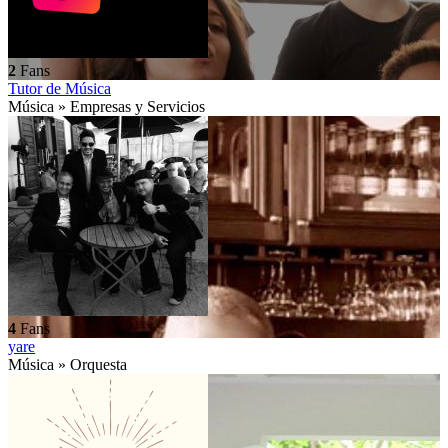
2
Fans
Tutor de Música
Música » Empresas y Servicios
4
Fans
yare
Música » Orquesta