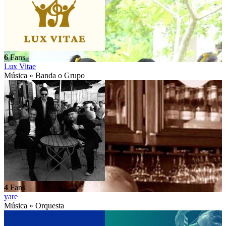
6
Fans
Lux Vitae
Música » Banda o Grupo
4
Fans
yare
Música » Orquesta