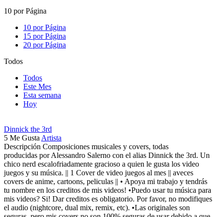
10 por Página
10 por Página
15 por Página
20 por Página
Todos
Todos
Este Mes
Esta semana
Hoy
Dinnick the 3rd
5
Me Gusta
Artista
Descripción Composiciones musicales y covers, todas
producidas por Alessandro Salerno con el alias Dinnick the 3rd. Un
chico nerd escalofriadamente gracioso a quien le gusta los video
juegos y su música. || 1 Cover de video juegos al mes || aveces
covers de anime, cartoons, peliculas || • Apoya mi trabajo y tendrás
tu nombre en los creditos de mis videos! •Puedo usar tu música para
mis videos? Si! Dar creditos es obligatorio. Por favor, no modifiques
el audio (nightcore, dual mix, remix, etc). •Las originales son
seguras, pero mis covers no son 100% seguras de usar debido a que