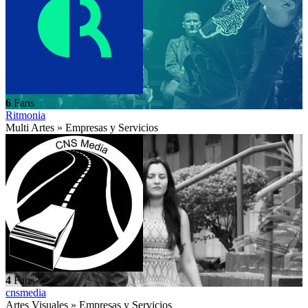
6
Fans
Ritmonia
Multi Artes » Empresas y Servicios
4
Fans
cnsmedia
Artes Visuales » Empresas y Servicios