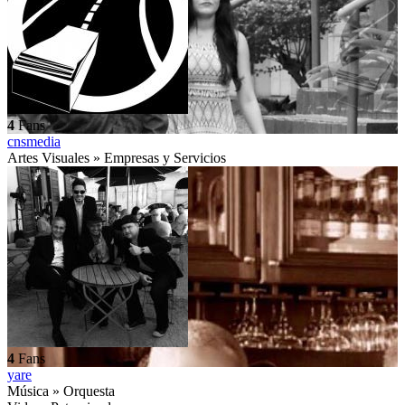
4
Fans
cnsmedia
Artes Visuales » Empresas y Servicios
4
Fans
yare
Música » Orquesta