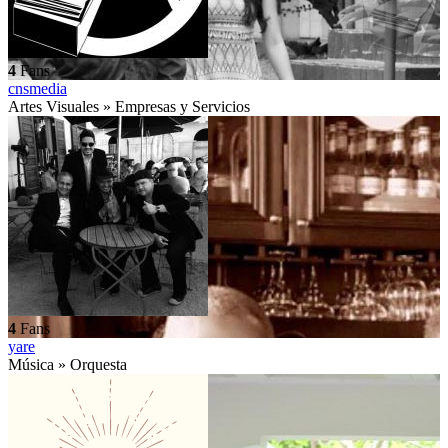
4
Fans
cnsmedia
Artes Visuales » Empresas y Servicios
4
Fans
yare
Música » Orquesta