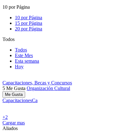
10 por Página
10 por Página
15 por Página
20 por Página
Todos
Todos
Este Mes
Esta semana
Hoy
Capacitaciones, Becas y Concursos
5
Me Gusta
Organización Cultural
Me Gusta
Capacitaciones
Ca
+2
Cargar mas
Aliados