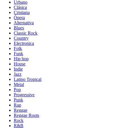
Urbano
Clásica
Cristiana
Ópera
Alternativa
Blues
Classic Rock
Country
Electronica
Folk
Funk
Hip hop
House
Indie
Jazz
Latino Tropical
Metal
Pop
Progressive
Punk
Rap
Reggae
Reggae Roots
Rock
R&B