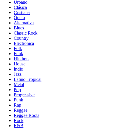
Urbano
Clásica
Cristiana
Ópera
Alternativa
Blues
Classic Rock
Country
Electronica
Folk
Funk
Hip hop
House
Indie
Jazz
Latino Tropical
Metal
Pop
Progressive
Punk
Rap
Reggae
Reggae Roots
Rock
R&B