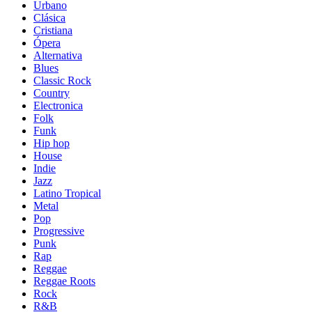
Urbano
Clásica
Cristiana
Ópera
Alternativa
Blues
Classic Rock
Country
Electronica
Folk
Funk
Hip hop
House
Indie
Jazz
Latino Tropical
Metal
Pop
Progressive
Punk
Rap
Reggae
Reggae Roots
Rock
R&B