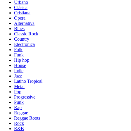
Urbano
Clásica
Cristiana
Ópera
Alternativa
Blues
Classic Rock
Country
Electronica
Folk
Funk
Hip hop
House
Indie
Jazz
Latino Tropical
Metal
Pop
Progressive
Punk
Rap
Reggae
Reggae Roots
Rock
R&B