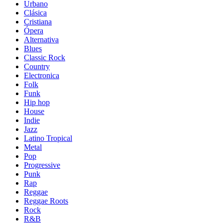
Urbano
Clásica
Cristiana
Ópera
Alternativa
Blues
Classic Rock
Country
Electronica
Folk
Funk
Hip hop
House
Indie
Jazz
Latino Tropical
Metal
Pop
Progressive
Punk
Rap
Reggae
Reggae Roots
Rock
R&B