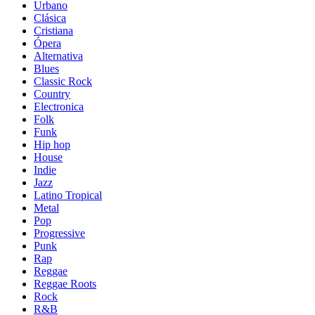
Urbano
Clásica
Cristiana
Ópera
Alternativa
Blues
Classic Rock
Country
Electronica
Folk
Funk
Hip hop
House
Indie
Jazz
Latino Tropical
Metal
Pop
Progressive
Punk
Rap
Reggae
Reggae Roots
Rock
R&B