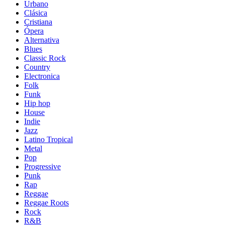
Urbano
Clásica
Cristiana
Ópera
Alternativa
Blues
Classic Rock
Country
Electronica
Folk
Funk
Hip hop
House
Indie
Jazz
Latino Tropical
Metal
Pop
Progressive
Punk
Rap
Reggae
Reggae Roots
Rock
R&B