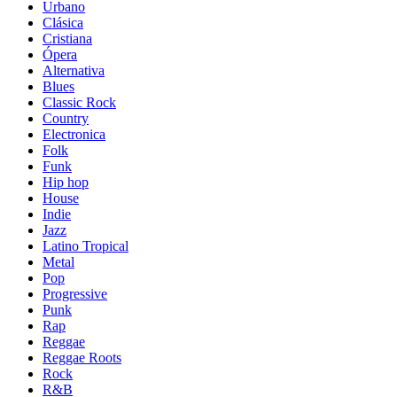
Urbano
Clásica
Cristiana
Ópera
Alternativa
Blues
Classic Rock
Country
Electronica
Folk
Funk
Hip hop
House
Indie
Jazz
Latino Tropical
Metal
Pop
Progressive
Punk
Rap
Reggae
Reggae Roots
Rock
R&B